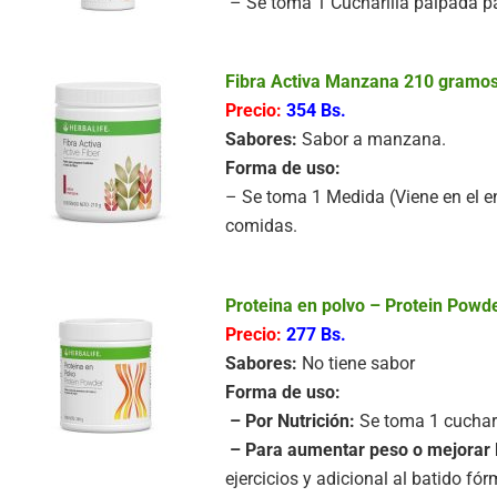
– Se toma 1 Cucharilla palpada par
Fibra Activa Manzana 210 gramos
Precio:
354 Bs.
Sabores:
Sabor a manzana.
Forma de uso:
– Se toma 1 Medida (Viene en el e
comidas.
Proteina en polvo – Protein Powd
Precio:
277 Bs.
Sabores:
No tiene sabor
Forma de uso:
– Por Nutrición:
Se toma 1 cuchara
– Para aumentar peso o mejorar 
ejercicios y adicional al batido fó